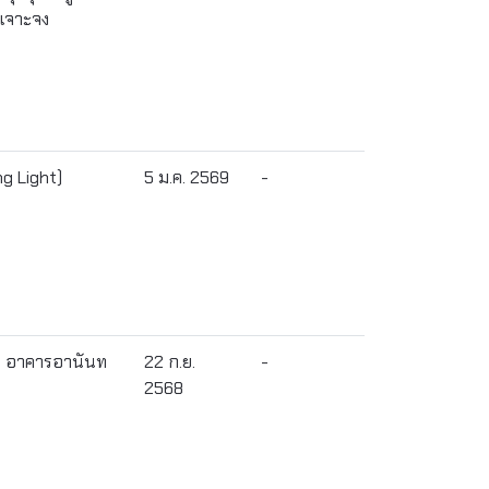
ะเจาะจง
ng Light)
5 ม.ค. 2569
-
-6 อาคารอานันท
22 ก.ย.
-
2568