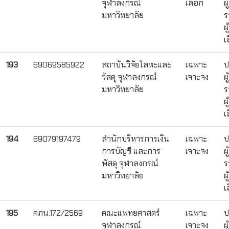
จุฬาลงกรณ์
เลือก
ผ
มหาวิทยาลัย
ร
ผ
เ
193
69069585922
สถาบันวิจัยโลหะและ
เฉพาะ
ป
วัสดุ จุฬาลงกรณ์
เจาะจง
ผ
มหาวิทยาลัย
ร
ผ
เ
194
69079197479
สำนักบริหารการเงิน
เฉพาะ
ป
การบัญชี และการ
เจาะจง
ผ
พัสดุ จุฬาลงกรณ์
ร
มหาวิทยาลัย
ผ
เ
195
คภน.172/2569
คณะแพทยศาสตร์
เฉพาะ
ป
จุฬาลงกรณ์
เจาะจง
ผ