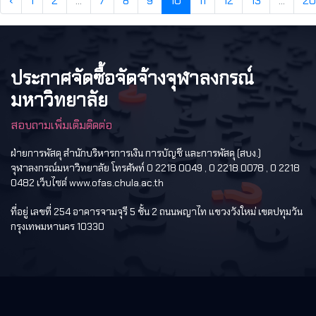
‹
1
2
...
7
8
9
10
11
12
13
...
20
ประกาศจัดซื้อจัดจ้างจุฬาลงกรณ์
มหาวิทยาลัย
สอบถามเพิ่มเติมติดต่อ
ฝ่ายการพัสดุ สำนักบริหารการเงิน การบัญชี และการพัสดุ (สบง.)
จุฬาลงกรณ์มหาวิทยาลัย โทรศัพท์ 0 2218 0049 , 0 2218 0078 , 0 2218
0482 เว็บไซต์ www.ofas.chula.ac.th
ที่อยู่ เลขที่ 254 อาคารจามจุรี 5 ชั้น 2 ถนนพญาไท แขวงวังใหม่ เขตปทุมวัน
กรุงเทพมหานคร 10330