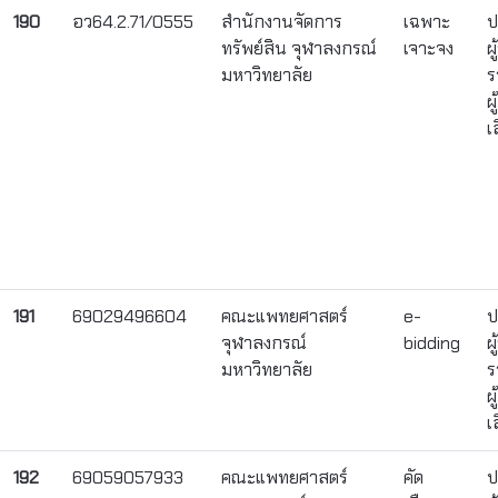
190
อว64.2.71/0555
สำนักงานจัดการ
เฉพาะ
ป
ทรัพย์สิน จุฬาลงกรณ์
เจาะจง
ผ
มหาวิทยาลัย
ร
ผ
เ
191
69029496604
คณะแพทยศาสตร์
e-
ป
จุฬาลงกรณ์
bidding
ผ
มหาวิทยาลัย
ร
ผ
เ
192
69059057933
คณะแพทยศาสตร์
คัด
ป