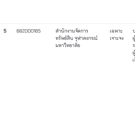
5
682000165
สำนักงานจัดการ
เฉพาะ
ป
ทรัพย์สิน จุฬาลงกรณ์
เจาะจง
ผ
มหาวิทยาลัย
ร
ผ
เ