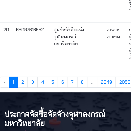
ผ
เ
20
65087616652
ศูนย์หนังสือแห่ง
เฉพาะ
ป
จุฬาลงกรณ์
เจาะจง
ผ
มหาวิทยาลัย
ร
ผ
เ
‹
1
2
3
4
5
6
7
8
...
2049
2050
ประกาศจัดซื้อจัดจ้างจุฬาลงกรณ์
มหาวิทยาลัย