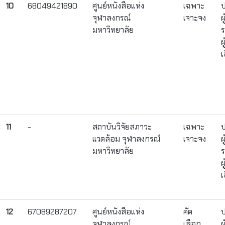
10
68049421890
ศูนย์หนังสือแห่ง
เฉพาะ
ป
จุฬาลงกรณ์
เจาะจง
ผ
มหาวิทยาลัย
ร
ผ
เ
11
-
สถาบันวิจัยสภาวะ
เฉพาะ
ป
แวดล้อม จุฬาลงกรณ์
เจาะจง
ผ
มหาวิทยาลัย
ร
ผ
เ
12
67089287207
ศูนย์หนังสือแห่ง
คัด
ป
จุฬาลงกรณ์
เลือก
ผ