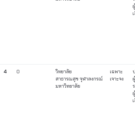
ผ
เ
4
0
วิทยาลัย
เฉพาะ
ป
สาธารณสุข จุฬาลงกรณ์
เจาะจง
ผ
มหาวิทยาลัย
ร
ผ
เ