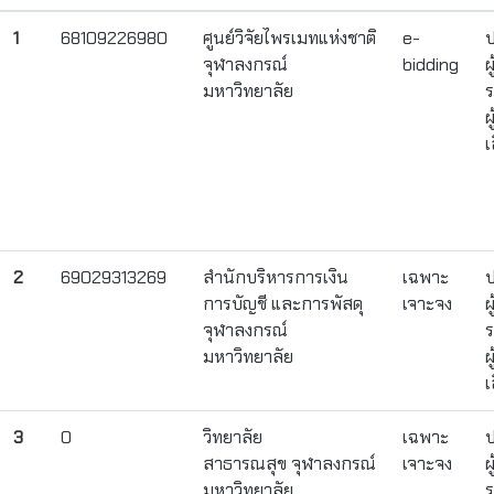
1
68109226980
ศูนย์วิจัยไพรเมทแห่งชาติ
e-
ป
จุฬาลงกรณ์
bidding
ผ
มหาวิทยาลัย
ร
ผ
เ
2
69029313269
สำนักบริหารการเงิน
เฉพาะ
ป
การบัญชี และการพัสดุ
เจาะจง
ผ
จุฬาลงกรณ์
ร
มหาวิทยาลัย
ผ
เ
3
0
วิทยาลัย
เฉพาะ
ป
สาธารณสุข จุฬาลงกรณ์
เจาะจง
ผ
มหาวิทยาลัย
ร