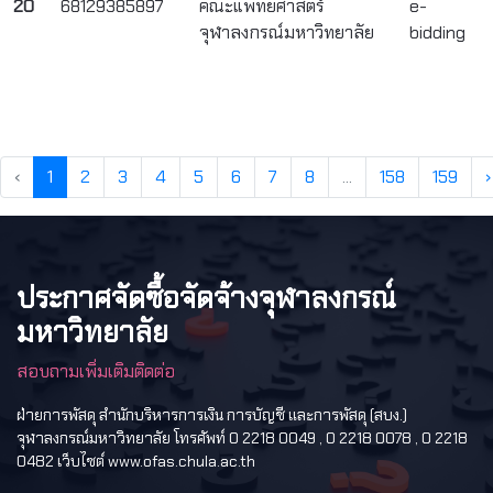
20
68129385897
คณะแพทยศาสตร์
e-
จุฬาลงกรณ์มหาวิทยาลัย
bidding
‹
1
2
3
4
5
6
7
8
...
158
159
›
ประกาศจัดซื้อจัดจ้างจุฬาลงกรณ์
มหาวิทยาลัย
สอบถามเพิ่มเติมติดต่อ
ฝ่ายการพัสดุ สำนักบริหารการเงิน การบัญชี และการพัสดุ (สบง.)
จุฬาลงกรณ์มหาวิทยาลัย โทรศัพท์ 0 2218 0049 , 0 2218 0078 , 0 2218
0482 เว็บไซต์ www.ofas.chula.ac.th