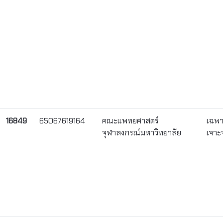
16849
65067619164
คณะแพทยศาสตร์
เฉพ
จุฬาลงกรณ์มหาวิทยาลัย
เจาะ