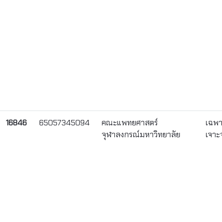
16846
65057345094
คณะแพทยศาสตร์
เฉพ
จุฬาลงกรณ์มหาวิทยาลัย
เจาะ