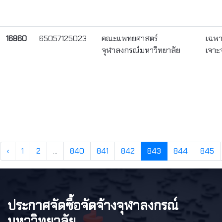
16860
65057125023
คณะแพทยศาสตร์
เฉพ
จุฬาลงกรณ์มหาวิทยาลัย
เจาะ
‹
1
2
...
840
841
842
843
844
845
ประกาศจัดซื้อจัดจ้างจุฬาลงกรณ์
มหาวิทยาลัย