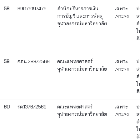
58
69079197479
สำนักบริหารการเงิน
เฉพาะ
ป
การบัญชี และการพัสดุ
เจาะจง
ส
จุฬาลงกรณ์มหาวิทยาลัย
ส
ใ
ส
59
คภน.288/2569
คณะแพทยศาสตร์
เฉพาะ
ป
จุฬาลงกรณ์มหาวิทยาลัย
เจาะจง
ส
ส
ใ
ส
60
รด.1376/2569
คณะแพทยศาสตร์
เฉพาะ
ป
จุฬาลงกรณ์มหาวิทยาลัย
เจาะจง
ส
ส
ใ
ส