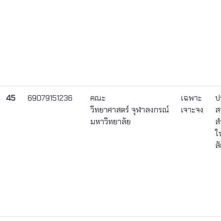
45
69079151236
คณะ
เฉพาะ
ป
วิทยาศาสตร์ จุฬาลงกรณ์
เจาะจง
ส
มหาวิทยาลัย
ส
ใ
ส