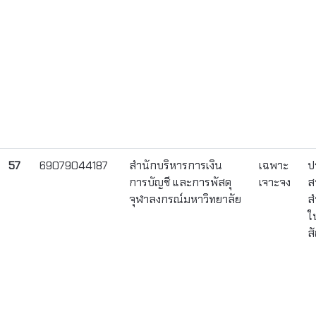
57
69079044187
สำนักบริหารการเงิน
เฉพาะ
ป
การบัญชี และการพัสดุ
เจาะจง
ส
จุฬาลงกรณ์มหาวิทยาลัย
ส
ใ
ส