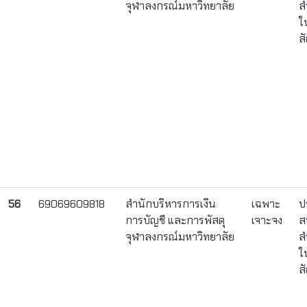
จุฬาลงกรณ์มหาวิทยาลัย
ส
ใ
ส
56
69069609818
สำนักบริหารการเงิน
เฉพาะ
ป
การบัญชี และการพัสดุ
เจาะจง
ส
จุฬาลงกรณ์มหาวิทยาลัย
ส
ใ
ส