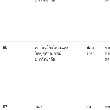
มหาวิทยาลัย
ตล
96
-
สถาบันวิจัยโลหะและ
สอบ
ขา
วัสดุ จุฬาลงกรณ์
ราคา
ทอ
มหาวิทยาลัย
ตล
97
-
คณะ
คัด
ขา