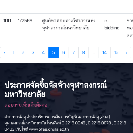
100
1/2568
ศูนย์ทดสอบทางวิชาการแห่ง
e-
ขา
จุฬาลงกรณ์มหาวิทยาลัย
bidding
ทอ
ตล
‹
1
2
3
4
5
6
7
8
...
14
15
›
ประกาศจัดซื้อจัดจ้างจุฬาลงกรณ์
มหาวิทยาลัย
สอบถามเพิ่มเติมติดต่อ
ฝ่ายการพัสดุ สำนักบริหารการเงิน การบัญชี และการพัสดุ (สบง.)
จุฬาลงกรณ์มหาวิทยาลัย โทรศัพท์ 0 2218 0049 , 0 2218 0078 , 0 2218
0482 เว็บไซต์ www.ofas.chula.ac.th