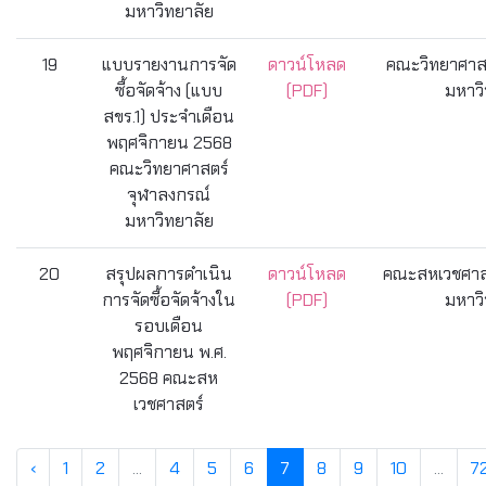
มหาวิทยาลัย
19
แบบรายงานการจัด
ดาวน์โหลด
คณะวิทยาศาสต
ซื้อจัดจ้าง (แบบ
(PDF)
มหาวิ
สขร.1) ประจำเดือน
พฤศจิกายน 2568
คณะวิทยาศาสตร์
จุฬาลงกรณ์
มหาวิทยาลัย
20
สรุปผลการดำเนิน
ดาวน์โหลด
คณะสหเวชศาสต
การจัดซื้อจัดจ้างใน
(PDF)
มหาวิ
รอบเดือน
พฤศจิกายน พ.ศ.
2568 คณะสห
เวชศาสตร์
‹
1
2
...
4
5
6
7
8
9
10
...
7