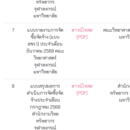
ทรัพยากร
จุฬาลงกรณ์
มหาวิทยาลัย
7
แบบรายงานการจัด
ดาวน์โหลด
คณะวิทยาศาสต
ซื้อจัดจ้าง (แบบ
(PDF)
มหาวิ
สขร.1) ประจำเดือน
ธันวาคม 2568 คณะ
วิทยาศาสตร์
จุฬาลงกรณ์
มหาวิทยาลัย
8
แบบสรุปผลการ
ดาวน์โหลด
สำนัก
ดำเนินการจัดซื้อจัด
(PDF)
ทรัพยากร 
จ้างประจำเดือน
มหาวิ
กรกฎาคม 2568
สำนักงานวิทย
ทรัพยากร
จุฬาลงกรณ์