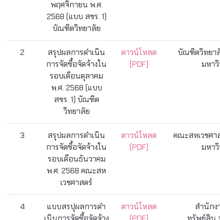
พฤศจิกายน พ.ศ.
2568 (แบบ สขร. 1)
บัณฑิตวิทยาลัย
2
สรุปผลการดำเนิน
ดาวน์โหลด
บัณฑิตวิทยาล
การจัดซื้อจัดจ้างใน
(PDF)
มหาวิ
รอบเดือนตุลาคม
พ.ศ. 2568 (แบบ
สขร. 1) บัณฑิต
วิทยาลัย
3
สรุปผลการดำเนิน
ดาวน์โหลด
คณะสหเวชศาสต
การจัดซื้อจัดจ้างใน
(PDF)
มหาวิ
รอบเดือนธันวาคม
พ.ศ. 2568 คณะสห
เวชศาสตร์
4
แบบสรปุผลการดํา
ดาวน์โหลด
สำนักง
เนินการจัดซื้อจัดจ้าง
(PDF)
ทรัพย์สิน