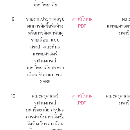
มหาวิทยาลัย
9
รายงานประกาศสรุป
ดาวน์โหลด
คณะ
ผลการจัดซื้อจัดจ้าง
(PDF)
แพทยศาสตร์
หรือการจัดหาพัสดุ
มหาวิ
รายเดือน (แบบ
สขร.1) คณะทันต
แพทยศาสตร์
จุฬาลงกรณ์
มหาวิทยาลัย ประจำ
เดือน ธันวาคม พ.ศ.
2568
10
คณะครุศาสตร์
ดาวน์โหลด
คณะครุศาสตร
จุฬาลงกรณ์
(PDF)
มหาวิ
มหาวิทยาลัย สรุปผล
การดำเนินการจัดซื้อ
จัดจ้าง ในรอบเดือน