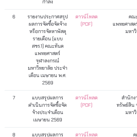
กำลัง
6
รายงานประกาศสรุป
ดาวน์โหลด
คณะ
ผลการจัดซื้อจัดจ้าง
(PDF)
แพทยศาสตร์
หรือการจัดหาพัสดุ
มหาวิ
รายเดือน (แบบ
สขร.1) คณะทันต
แพทยศาสตร์
จุฬาลงกรณ์
มหาวิทยาลัย ประจำ
เดือน เมษายน พ.ศ.
2569
7
แบบสรุปผลการ
ดาวน์โหลด
สำนักง
ดำเนินการจัดซื้อจัด
(PDF)
ทรัพย์สิน
จ้างประจำเดือน
มหาวิ
เมษายน 2569
8
แบบสรุปผลการ
ดาวน์โหลด
ค