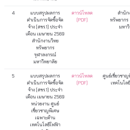
4
แบบสรุปผลการ
ดาวน์โหลด
สำนัก
ดำเนินการจัดซื้อจัด
(PDF)
ทรัพยากร 
จ้าง (สขร.1) ประจำ
มหาวิ
เดือน เมษายน 2569
สำนักงานวิทย
ทรัพยากร
จุฬาลงกรณ์
มหาวิทยาลัย
5
แบบสรุปผลการ
ดาวน์โหลด
ศูนย์เชี่ยวชา
ดำเนินการจัดซื้อจัด
(PDF)
เทคโนโลยี
จ้าง (สขร.1) ประจำ
เดือน เมษายน 2569
หน่วยงาน ศูนย์
เชี่ยวชาญพิเศษ
เฉพาะด้าน
เทคโนโลยีไฟฟ้า