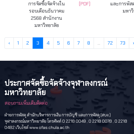
การจัดซื้อจัดจ้างใน
(PDF)
และการพัสด
รอบเดือนธันวาคม
มหาวิ
2568 สำนักงาน
มหาวิทยาลัย
‹
1
2
3
4
5
6
7
8
...
72
73
ประกาศจัดซื้อจัดจ้างจุฬาลงกรณ์
มหาวิทยาลัย
สอบถามเพิ่มเติมติดต่อ
ฝ่ายการพัสดุ สำนักบริหารการเงิน การบัญชี และการพัสดุ (สบง.)
จุฬาลงกรณ์มหาวิทยาลัย โทรศัพท์ 0 2218 0049 , 0 2218 0078 , 0 2218
0482 เว็บไซต์ www.ofas.chula.ac.th